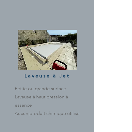
Laveuse à Jet
Petite ou grande surface
Laveuse à haut pression à
essence
Aucun produit chimique utilisé