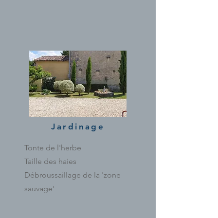
Jardinage
Tonte de l'herbe
Taille des haies
Débroussaillage de la 'zone
sauvage'