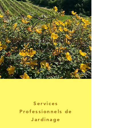
Services de jardinage
autour de Cognac
info@charenteassistance.fr
-
05.45.25.05.37
.
Services
Professionnels de
Jardinage