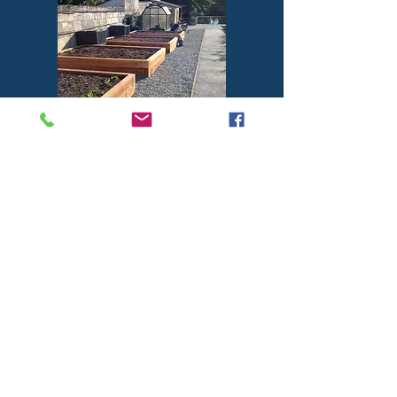
Creation
Potager en chene
Pergola
Bordure en chêne